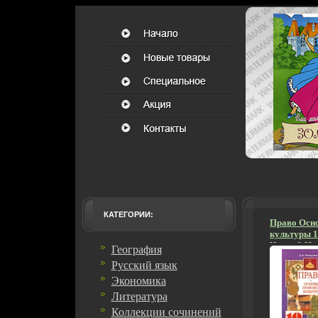
КАТЕГОРИИ:
Право Осн
культуры 1
Часть 2 Из
География
слово - РС,
Русский язык
переплет, 2
9932-0304-1
Экономика
Тираж: 100
Литература
60x90/16 (
Коллекции сочинений
5876d.