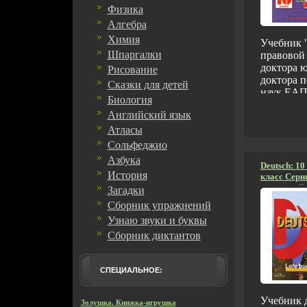
Физика
Алгебра
Химия
Учебник 
Шпаргалки
правовой
доктора 
Рисование
доктора п
Сказки для детей
наук ЕАП
Биология
адресова
Английский язык
классов
общеобра
Атласы
учрежден
Сольфеджио
изложены
Азбука
сведенаьи
Deutsch: 10
История
класс Сери
государст
школьный у
Загадки
понимания
его основ
Сборник упражнений
функции,
Узнаю звуки и буквы
позиции 
Сборник диктантов
государст
раскрыва
происхож
СПЕЦИАЛЬНОЕ:
государст
власти и 
Учебник д
России В
Золушка. Книжка-игрушка