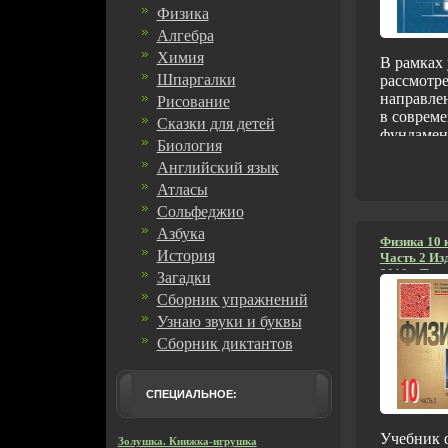
Физика
Алгебра
Химия
В рамках 
Шпаргалки
рассмотр
направле
Рисование
в соврем
Сказки для детей
фундамен
Биология
космолог
Английский язык
Математи
использов
Атласы
минималь
Сольфеджио
этом физи
Азбука
таьизтого
Физика 10 
История
Часть 2 Из
вопроса 
2010 г Твер
Загадки
достаточн
стр ISBN 97
подробно
Сборник упражнений
978-5-691-
главы по
Узнаю звуки и буквы
50000 экз 
необходи
(~170х215 
Сборник диктантов
усвоения
положен
рассматр
СПЕЦИАЛЬНОЕ:
студентов
изучающи
Учебник 
"Концепц
Золушка. Книжка-игрушка