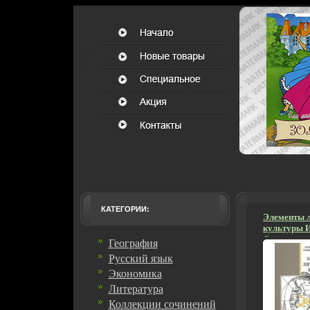
КАТЕГОРИИ:
Элементы л
культуры И
Специальна
География
г Мягкая о
Русский язык
ISBN 5-757
5000 экз Ф
Экономика
(~150x210 
Литература
Коллекции сочинений