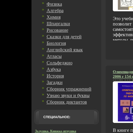
Физика
Алгебра
Химия
Это учеб
Шпаргалки
позволит
самостоят
Рисование
эффектив
Сказки для детей
методы, 
Биология
общую ку
Английский язык
восприят
системат
Атласы
видов ин
Сольфеджио
изучения
Азбука
приемов и
Олимпиадны
История
2006 г 154 
также реш
93972-266-
Загадки
помощью 
(~143х205 
упражнен
Сборник упражнений
потребует
Узнаю звуки и буквы
подготовк
Сборник диктантов
логики и
Для учащ
классов 
СПЕЦИАЛЬНОЕ:
заведений
аспиранто
В книге 
широкого 
Золушка. Книжка-игрушка