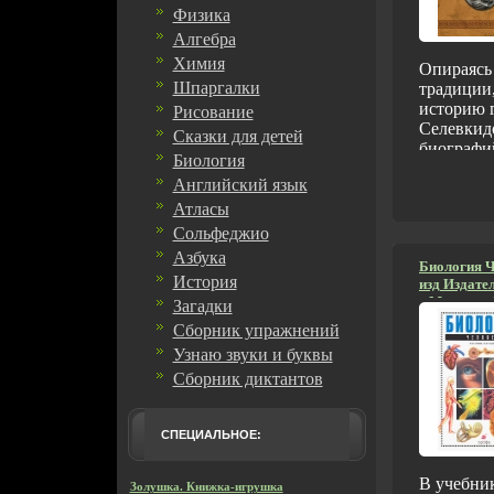
Физика
Алгебра
Химия
Опираясь
Шпаргалки
традиции,
историю 
Рисование
Селевкидо
Сказки для детей
биографи
Биология
обширной
Английский язык
основанн
полковод
Атласы
Македонс
Сольфеджио
Возникнов
Азбука
закаьзхва
Биология Ч
История
изд Издате
крупнейш
г Мягкая о
Загадки
эллинист
ISBN 978-5
государст
Сборник упражнений
50000 экз 
сквозь пр
Узнаю звуки и буквы
(~145х217 
изображе
Сборник диктантов
Селевкид
частью кн
каталог с
СПЕЦИАЛЬНОЕ:
Селевкид
облегчит
В учебни
коллекци
Золушка. Книжка-игрушка