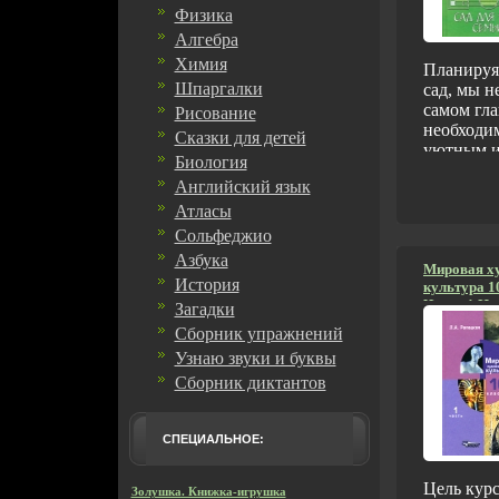
Физика
Алгебра
Химия
Планируя
Шпаргалки
сад, мы н
самом гла
Рисование
необходим
Сказки для детей
уютным и
Биология
всей семь
Английский язык
площадка 
садовая "
Атласы
хорошо п
Сольфеджио
время с р
Азбука
друзьями
Мировая х
История
культура 10
тихого от
Часть 1 Из
Загадки
и тенисты
2008 г Твер
огромное
Сборник упражнений
стр ISBN 97
рецептов
Узнаю звуки и буквы
978-5-691-
счастья с
50000 экз 
Сборник диктантов
книге вме
(~170х215 
иллюстра
иллюстраци
практиче
СПЕЦИАЛЬНОЕ:
рекоменд
професси
Цель курс
дизайнеро
Золушка. Книжка-игрушка