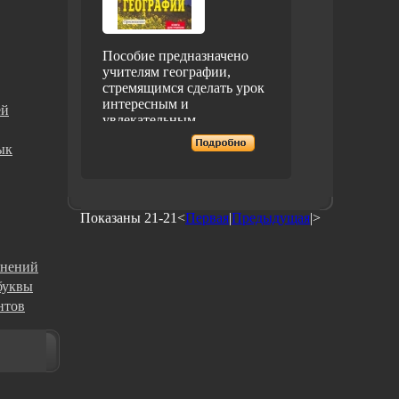
Пособие предназначено
учителям географии,
стремящимся сделать урок
интересным и
ей
увлекательным
Содержащиеся в нем
ык
материалы нацелены на
формирование
познавательного интереса
и развитие творческих
способностей
Показаны 21-21<
Первая
|
Предыдущая
|>
аькжэучащихся Особое
внимание уделено
организацииработы с
жнений
картой и книгой на уроке,
буквы
а привлечение
нтов
географического
фольклора внесет
живительную струю в
процесс обучения 2-е
издание, переработанное и
дополненное Автор Ольга