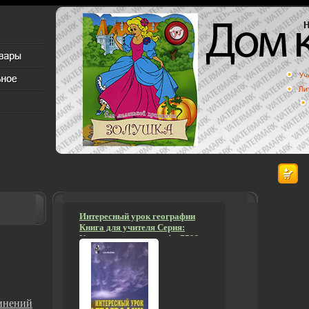
Интересный урок географии
Книга для учителя Серия:
Книга для учителя инфо 7783m.
инений