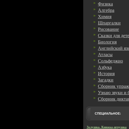
Физика
Алгебра
Химия
Шпаргалки
Рисование
Сказки для дет
Биология
Английский яз
Атласы
Сольфеджио
Азбука
История
Загадки
Сборник упра
Узнаю звуки и 
Сборник дикта
СПЕЦИАЛЬНОЕ:
Золушка. Книжка-игрушка