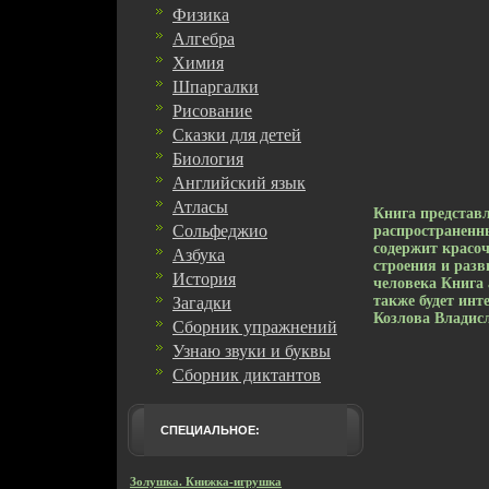
Физика
Алгебра
Химия
Шпаргалки
Рисование
Сказки для детей
Биология
Английский язык
Атласы
Книга представл
Сольфеджио
распространенн
содержит красо
Азбука
строения и разв
История
человека Книга 
также будет инт
Загадки
Козлова Владис
Сборник упражнений
Узнаю звуки и буквы
Сборник диктантов
СПЕЦИАЛЬНОЕ:
Золушка. Книжка-игрушка