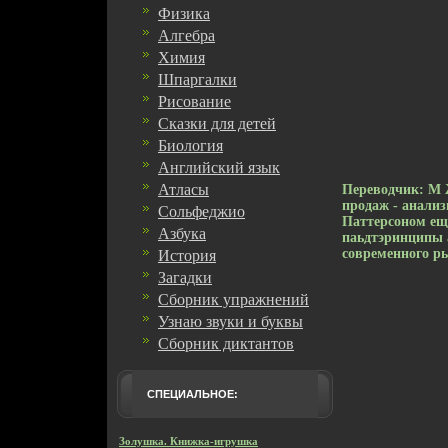
Физика
Алгебра
Химия
Шпаргалки
Рисование
Сказки для детей
Биология
Английский язык
Атласы
Переводчик: М 
продаж - анали
Сольфеджио
Паттерсоном еще
Азбука
паьдтэринципы а
современного р
История
Загадки
Сборник упражнений
Узнаю звуки и буквы
Сборник диктантов
СПЕЦИАЛЬНОЕ:
Золушка. Книжка-игрушка