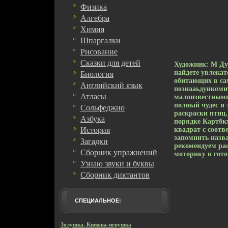
Физика
Алгебра
Химия
Шпаргалки
Рисование
Сказки для детей
Художник: М Ду
найдете увлекат
Биология
обитающих в са
Английский язык
познааьдуикоми
Атласы
малоизвестными
полный чудес и 
Сольфеджио
раскраски птиц,
Азбука
порядке Картбкх
История
квадрат с соотв
запомнить назв
Загадки
рекомендуем ра
Сборник упражнений
моторику и гото
Узнаю звуки и буквы
Сборник диктантов
СПЕЦИАЛЬНОЕ:
Золушка. Книжка-игрушка