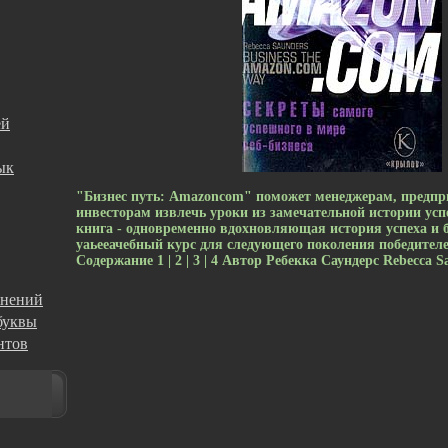
ей
ык
"Бизнес путь: Amazoncom" поможет менеджерам, предп
инвесторам извлечь уроки из замечательной истории ус
книга - одновременно вдохновляющая история успеха и 
уаьееачебный курс для следующего поколения победител
Содержание 1 | 2 | 3 | 4 Автор Ребекка Саундерс Rebecca S
жнений
буквы
нтов