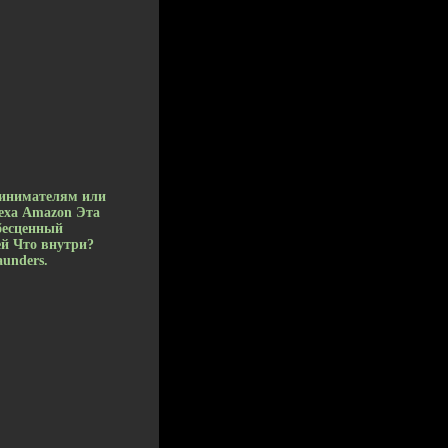
ринимателям или
пеха Amazon Эта
бесценный
ей Что внутри?
aunders.