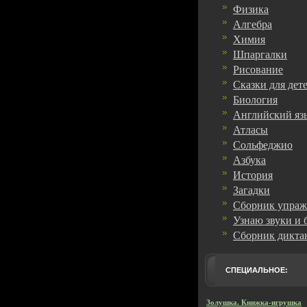
Физика
Алгебра
Химия
Шпаргалки
Рисование
Сказки для дет
Биология
Английский яз
Атласы
Сольфеджио
Азбука
История
Загадки
Сборник упра
Узнаю звуки и 
Сборник дикта
СПЕЦИАЛЬНОЕ:
Золушка. Книжка-игрушка