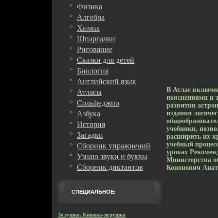
Физика
Алгебра
Химия
Шпаргалки
Рисование
Сказки для детей
Биология
Английский язык
В Атлас включе
Атласы
пояснениями и 
Сольфеджио
развитии астро
Азбука
издания логичес
общеобразовате
История
учебники, позв
Загадки
расширить их к
учебный процес
Сборник упражнений
уроках Рекомен
Узнаю звуки и буквы
Министерства о
Сборник диктантов
Кононович Анат
СПЕЦИАЛЬНОЕ:
Золушка. Книжка-игрушка