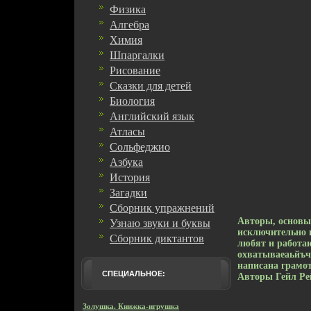
Физика
Алгебра
Химия
Шпаргалки
Рисование
Сказки для детей
Биология
Английский язык
Атласы
Сольфеджио
Азбука
История
Загадки
Сборник упражнений
Авторы, основы
Узнаю звуки и буквы
исключительно ц
Сборник диктантов
любят и работаю
охватываеаьйъч
написана грамо
СПЕЦИАЛЬНОЕ:
Авторы Гейл Рей
Золушка. Книжка-игрушка