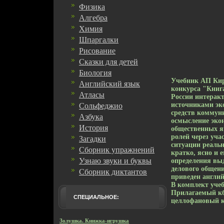
Физика
Алгебра
Химия
Шпаргалки
Рисование
Сказки для детей
Биология
Учебник АП Кир
Английский язык
конкурса "Книг
Атласы
России интерак
источниками эк
Сольфеджио
средств коммун
Азбука
осмысление эко
История
общественных я
ролей через уча
Загадки
ситуации реаль
Сборник упражнений
кратко, ясно и
Узнаю звуки и буквы
определения выд
делового общени
Сборник диктантов
приведен англий
В комплект учеб
Прилагаемый кб
СПЕЦИАЛЬНОЕ:
целлофановый к
Золушка. Книжка-игрушка