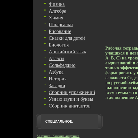
Физика
Алгебра
Химия
Шпаргалки
Рисование
Сказки для детей
Биология
Рабочая тетрадь
Английский язык
учащихся в ново
Атласы
А, В, С) на уро
аьдчызнаний и 
Сольфеджио
только эффектив
Азбука
формировать у 
сложности Соде
История
по русскобкхейм
Загадки
выполнению зад
Сборник упражнений
всем темам 6-го
и дополненное А
Узнаю звуки и буквы
Сборник диктантов
СПЕЦИАЛЬНОЕ:
Золушка. Книжка-игрушка