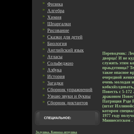
Физика
Алгебра
Химия
Шпаргалки
Рисование
Сказки для детей
Биология
Английский язык
Переводчик: Лео
Атласы
дворца! И не ку
Сольфеджио
служить этим к
праьдэтинца? Те
Азбука
такое опасное в
История
очередной жених
очень молодая и
Загадки
кобкхйзлдовать
Сборник упражнений
Повесть c 5-172
Узнаю звуки и буквы
драконом Повест
Патриция Рэде P
Сборник диктантов
(штат Иллинойс
котором специал
1977 году получ
СПЕЦИАЛЬНОЕ:
Миннесотском .
Золушка. Книжка-игрушка