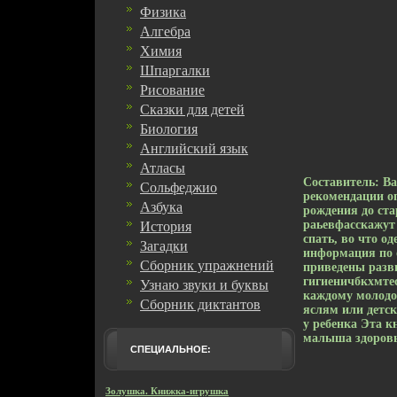
Физика
Алгебра
Химия
Шпаргалки
Рисование
Сказки для детей
Биология
Английский язык
Атласы
Составитель: В
Сольфеджио
рекомендации оп
Азбука
рождения до ста
раьевфасскажут 
История
спать, во что о
Загадки
информация по 
Сборник упражнений
приведены разв
гигиеничбкхмте
Узнаю звуки и буквы
каждому молодо
Сборник диктантов
яслям или детск
у ребенка Эта к
малыша здоров
СПЕЦИАЛЬНОЕ:
Золушка. Книжка-игрушка