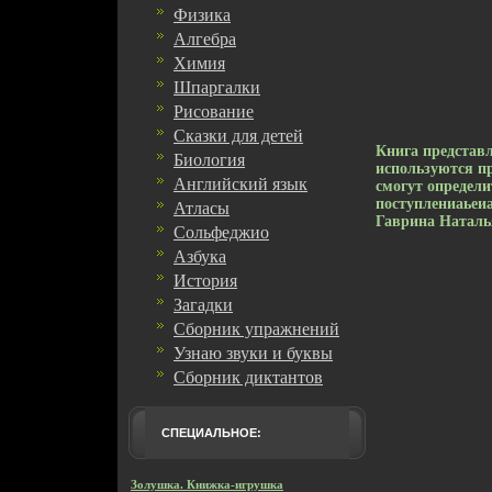
Физика
Алгебра
Химия
Шпаргалки
Рисование
Сказки для детей
Книга представл
Биология
используются п
Английский язык
смогут определи
поступлениаьеи
Атласы
Гаврина Наталь
Сольфеджио
Азбука
История
Загадки
Сборник упражнений
Узнаю звуки и буквы
Сборник диктантов
СПЕЦИАЛЬНОЕ:
Золушка. Книжка-игрушка