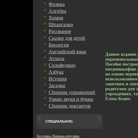
Физика
Алгебра
Химия
Шпаргалки
Рисование
Сказки для детей
Биология
Английский язык
Данное издание 
Атласы
первоначальных
Пособие построе
Сольфеджио
введениаьефцю 
Азбука
на основе игро
История
использованием
занятиям и сня
Загадки
родителям для з
Сборник упражнений
учреждениях, т
Узнаю звуки и буквы
Елена Бедич.
Сборник диктантов
СПЕЦИАЛЬНОЕ:
Золушка. Книжка-игрушка