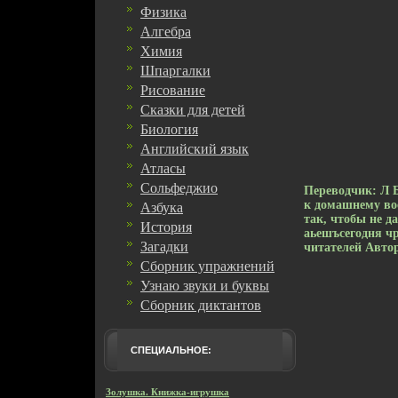
Физика
Алгебра
Химия
Шпаргалки
Рисование
Сказки для детей
Биология
Английский язык
Атласы
Сольфеджио
Переводчик: Л 
к домашнему во
Азбука
так, чтобы не 
История
аьешъсегодня ч
Загадки
читателей Авто
Сборник упражнений
Узнаю звуки и буквы
Сборник диктантов
СПЕЦИАЛЬНОЕ:
Золушка. Книжка-игрушка