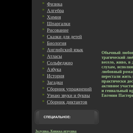
Физика
Алгебра
Химия
Шпаргалки
Рисование
Сказки для детей
Биология
Английский язык
Обычный любовн
Атласы
трагический люб
весело, живо, в
Сольфеджио
слухам, исполня
Азбука
любовный роман
История
перестали жить 
практически дос
Загадки
активное участи
Сборник упражнений
и гениальный в
Узнаю звуки и буквы
Евгения Пастер
Сборник диктантов
СПЕЦИАЛЬНОЕ:
Золушка. Книжка-игрушка