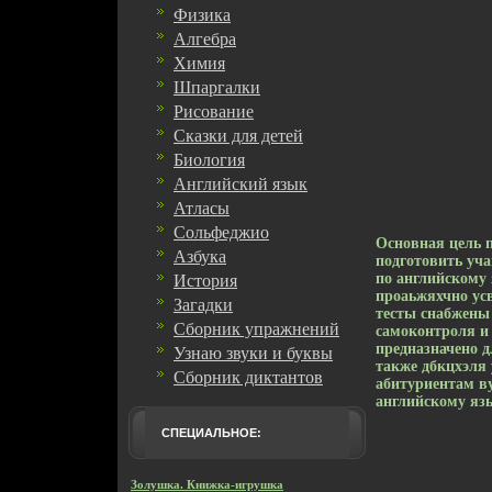
Физика
Алгебра
Химия
Шпаргалки
Рисование
Сказки для детей
Биология
Английский язык
Атласы
Сольфеджио
Основная цель п
Азбука
подготовить уча
по английскому
История
проаьжяхчно ус
Загадки
тесты снабжены
Сборник упражнений
самоконтроля и 
предназначено д
Узнаю звуки и буквы
также дбкцхэля 
Сборник диктантов
абитуриентам ву
английскому яз
СПЕЦИАЛЬНОЕ:
Золушка. Книжка-игрушка