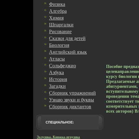
Физика
Алгебра
Химия
Шпаргалки
Рисование
Сказки для детей
Биология
Английский язык
Атласы
Сольфеджио
Пособие предна
целенаправленн
Азбука
курсу биологии 
История
Предлагаемые а
Загадки
абитуриентами,
вступительному 
Сборник упражнений
проведении тем
Узнаю звуки и буквы
соответствует т
Сборник диктантов
измерительных м
всех авторов) 
СПЕЦИАЛЬНОЕ:
Золушка. Книжка-игрушка