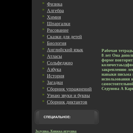
Физика
Алгебра
Химия
Шпаргалки
Рисование
Сказки для детей
Биология
Английский язык
Рабочая тетрадь
8 лет Она допол
Атласы
форме повторит
Сольфеджио
количестаьздфв
Азбука
закреплению ле
навыки письма и
История
использования н
Загадки
самостоятельно
Сборник упражнений
Седунова А Ка
Узнаю звуки и буквы
Сборник диктантов
СПЕЦИАЛЬНОЕ:
Золушка. Книжка-игрушка