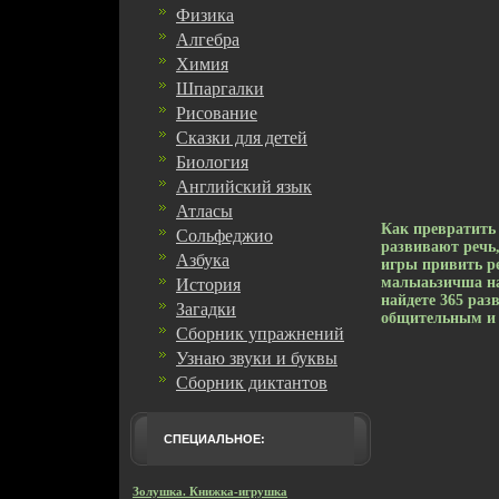
Физика
Алгебра
Химия
Шпаргалки
Рисование
Сказки для детей
Биология
Английский язык
Атласы
Как превратить 
Сольфеджио
развивают реч
Азбука
игры привить р
малыаьзичша на
История
найдете 365 ра
Загадки
общительным и
Сборник упражнений
Узнаю звуки и буквы
Сборник диктантов
СПЕЦИАЛЬНОЕ:
Золушка. Книжка-игрушка