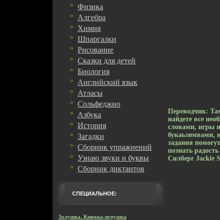
Физика
Алгебра
Химия
Шпаргалки
Рисование
Сказки для детей
Биология
Английский язык
Атласы
Сольфеджио
Переводчик: Та
Азбука
найдете все нео
История
словами, игры н
букаьзнмвами, и
Загадки
задания помогут
Сборник упражнений
познать радост
Узнаю звуки и буквы
Силберг Jackie S
Сборник диктантов
СПЕЦИАЛЬНОЕ:
Золушка. Книжка-игрушка