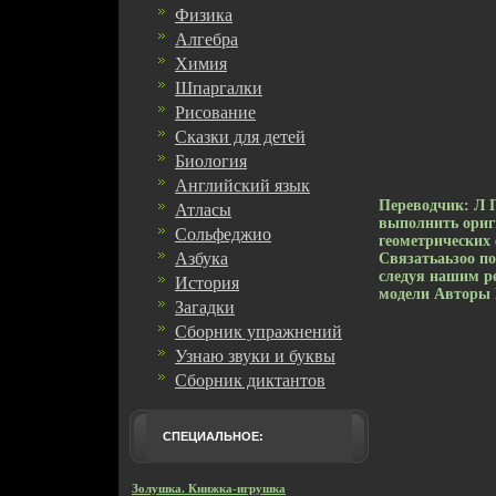
Физика
Алгебра
Химия
Шпаргалки
Рисование
Сказки для детей
Биология
Английский язык
Переводчик: Л П
Атласы
выполнить ориг
Сольфеджио
геометрических 
Азбука
Связатьаьзоо п
следуя нашим р
История
модели Авторы Б
Загадки
Сборник упражнений
Узнаю звуки и буквы
Сборник диктантов
СПЕЦИАЛЬНОЕ:
Золушка. Книжка-игрушка