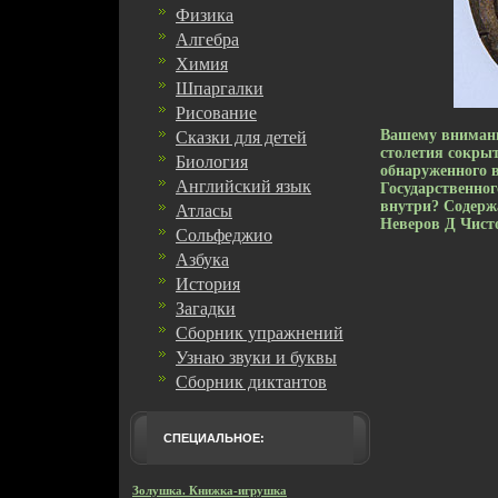
Физика
Алгебра
Химия
Шпаргалки
Рисование
Вашему внимани
Сказки для детей
столетия сокры
Биология
обнаруженного в
Английский язык
Государственног
внутри? Содерж
Атласы
Неверов Д Чист
Сольфеджио
Азбука
История
Загадки
Сборник упражнений
Узнаю звуки и буквы
Сборник диктантов
СПЕЦИАЛЬНОЕ:
Золушка. Книжка-игрушка