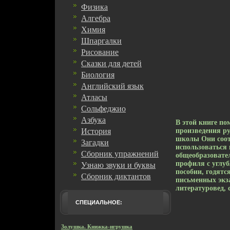
Физика
Алгебра
Химия
Шпаргалки
Рисование
Сказки для детей
Биология
Английский язык
Атласы
Сольфеджио
Азбука
В этой книге п
История
произведения ру
школы Они соот
Загадки
использоваться
Сборник упражнений
общеобразовате
профиля с углу
Узнаю звуки и буквы
пособии, годят
Сборник диктантов
письменных экз
литературовед, 
СПЕЦИАЛЬНОЕ:
Золушка. Книжка-игрушка