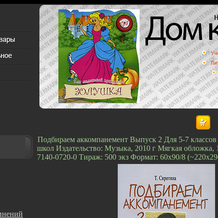
Подбираем аккомпанемент Выпуск 2 Для 5-7 классов
школ Издательство: Музыка, 2010 г Мягкая обложка, 
7140-0720-0 Тираж: 500 экз Формат: 60x90/8 (~220х29
инений