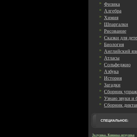
Физика
Алгебра
Химия
Шпаргалки
Рисование
Сказки для дет
Биология
Английский яз
Атласы
Сольфеджио
Азбука
История
Загадки
Сборник упра
Узнаю звуки и 
Сборник дикта
СПЕЦИАЛЬНОЕ:
Золушка. Книжка-игрушка