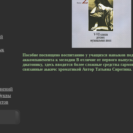
ей
ык
Пособие посвящено воспитанию у учащихся навыков по
аккомпанемента к мелодии В отличие от первого выпуск
диатонику, здесь вводятся более сложные средства гарм
связанные аькичс хроматикой Автор Татьяна Сиротина.
жнений
буквы
нтов