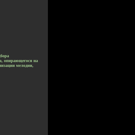
дбора
а, опирающегося на
онизации мелодии,