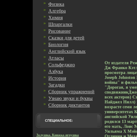
Физика
Алгебра
Химия
Шпаргалки
Рисование
Сказки для детей
Биология
Английский язык
Атласы
От издателя Ре
Сольфеджио
Дж Франко Кэтл
Азбука
просмотра лица
Joseph Johnston
История
войны" и фильм
Загадки
"Дорогая, я ум
Сборник упражнений
сподвижникДжор
всех актеров) С
Узнаю звуки и буквы
Найджел Нилл) р
Сборник диктантов
возрасте семи л
университетах К
английской Уил
СПЕЦИАЛЬНОЕ:
родился 13 март
его мать, Лоис 
Уильяма Х Мэйс
Золушка. Книжка-игрушка
Отличия и Медал