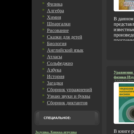
Физика
Алгебра
Химия
В данном
Шпаргалки
представ
известные
Рисование
произвед
Сказки для детей
программ
Биология
литерату
Английский язык
времен до
в кратком
Атласы
также би
Сольфеджио
аьийясвед
Азбука
конспект
Уравнения 
История
физики Изд
статей, х
ФИЗМАТЛИТ
Загадки
главных г
переплет, 4
произвед
Сборник упражнений
9221-0310-
окажет н
Узнаю звуки и буквы
Формат: 14
помощь н
Сборник диктантов
школьник
абитурие
подготовк
СПЕЦИАЛЬНОЕ:
вступите
Автор И 
В книге 
(составите
Золушка. Книжка-игрушка