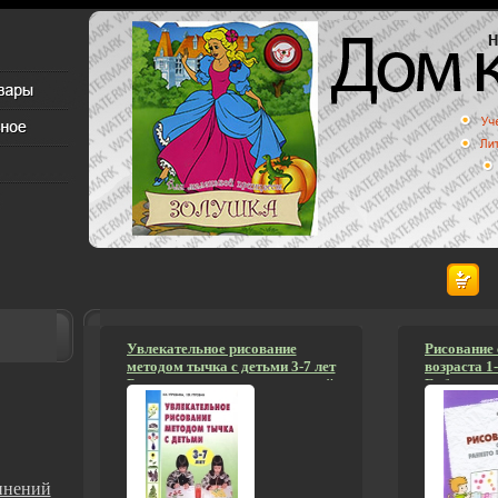
Увлекательное рисование
Рисование 
методом тычка с детьми 3-7 лет
возраста 1
Рисуем и познаем окружающий
Библиотека
мир Серия: Опыт работы
3660d.
практического педагога инфо
3586d.
инений