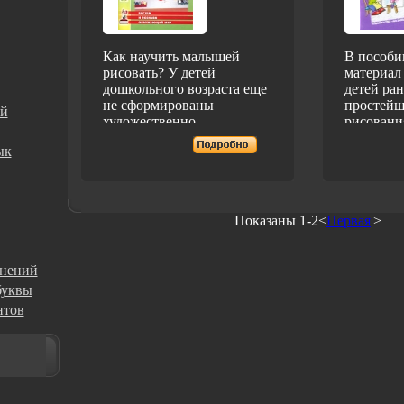
Как научить малышей
В пособи
рисовать? У детей
материал
дошкольного возраста еще
детей ран
не сформированы
простей
ей
художественно-
рисовани
изобразительные цели
в книге з
ык
рисования Они еще не
восприят
умеют рисовать с натуры,
моторику
не умеют правильно
графичес
работать карандашом,
дают нов
кисточкоаьесай, краской
об окруж
Показаны 1-2<
Первая
|>
Есть немало методик
книге оп
проведения с
рисовани
дошкольниками занятий по
фломасте
нений
рисованию Авторы
для детей
буквы
предлагают оригинальный,
3 лет, пр
нтов
очень увлекательный
конспект
способ обучения
Издание 
рисованию - метод тычка
педагога
Читателю предлагается
образова
познакомиться с
учрежден
многочисленными
родителя