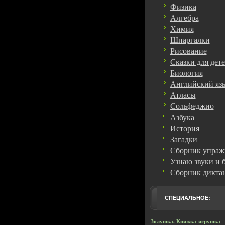
Физика
Алгебра
Химия
Шпаргалки
Рисование
Сказки для дет
Биология
Английский яз
Атласы
Сольфеджио
Азбука
История
Загадки
Сборник упраж
Узнаю звуки и 
Сборник дикта
СПЕЦИАЛЬНОЕ:
Золушка. Книжка-игрушка