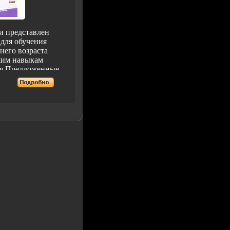
и представлен
 для обучения
него возраста
шим навыкам
я Предложенные
анятия развивают
ие, мелкую
 рук, обучают
ким навыкам,
ые аьецмзнания
ающем мире В
исывается техника
я карандашами,
рами и красками
 в возрасте от 1 до
иводятся
ы занятий
адресовано
м дошкольных
тельных
ий, гувернерам и
м Автор бкхъщ