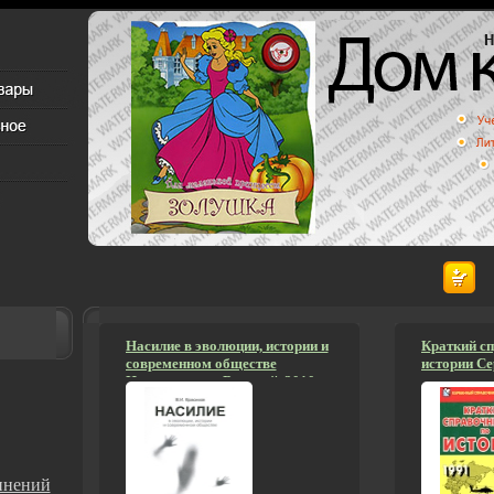
Насилие в эволюции, истории и
Краткий сп
современном обществе
истории С
Издательство: Водолей, 2010 г
справочник
Твердый переплет, 200 стр ISBN
978-5-91763-022-9 Тираж: 500
экз Формат: 130x205 инфо
12004b.
инений