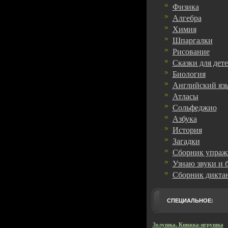
Физика
Алгебра
Химия
Шпаргалки
Рисование
Сказки для дет
Биология
Английский яз
Атласы
Сольфеджио
Азбука
История
Загадки
Сборник упраж
Узнаю звуки и 
Сборник дикта
СПЕЦИАЛЬНОЕ:
Золушка. Книжка-игрушка