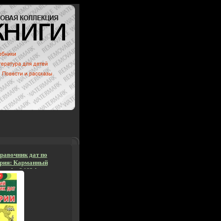
равочник дат по
ерия: Карманный
 инфо 2463d.