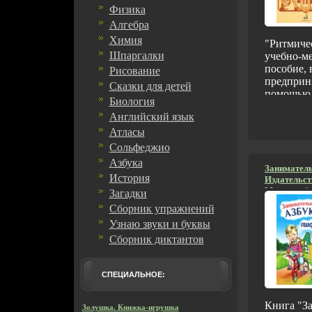
Физика
Алгебра
Химия
"Ритмичес
Шпаргалки
учебно-м
пособие, 
Рисование
предприн
Сказки для детей
помощью 
Биология
материала
Английский язык
ритмичес
детей бол
Атласы
занимате
Сольфеджио
интересн
Азбука
преднаьдп
Заниматель
История
Издательст
учащихся
Мягкая обл
Загадки
четвертых
978-5-9925
музыкаль
Сборник упражнений
экз Формат
опирается
Узнаю звуки и буквы
мм) инфо 3
сольфеджи
Сборник диктантов
на основе
стихов, п
пособии с
СПЕЦИАЛЬНОЕ:
способств
детей цел
Книга "З
восприят
Золушка. Книжка-игрушка