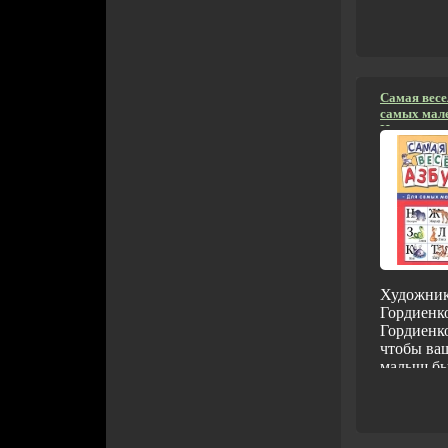
Самая весе
самых мал
Издательст
Ермак, 200
переплет, 6
024641-2, 5
1488-7 Тира
Формат: 60
инфо 6117m
Художник
Гордиенк
Гордиенко
чтобы ва
малыш бы
удовольс
читать? Т
вас! Ведь
страницам